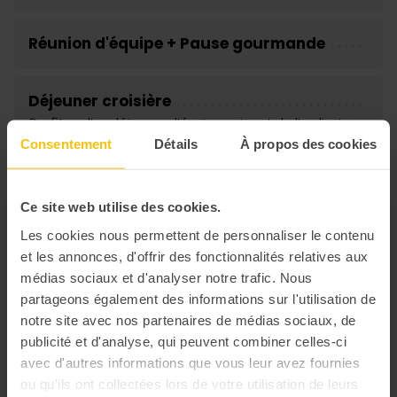
Réunion d'équipe + Pause gourmande
Déjeuner croisière
Profitez d'un déjeuner d'équipe qui sort de l'ordinaire,
et partagez un repas sur l'eau avec vue sur la Seine.
Consentement
Détails
À propos des cookies
Activité de cohésion
Ce site web utilise des cookies.
Participez à une activité de cohésion sur la thématique
Les cookies nous permettent de personnaliser le contenu
de votre choix (murder party, escape game, activité de
et les annonces, d'offrir des fonctionnalités relatives aux
construction...)
médias sociaux et d'analyser notre trafic. Nous
partageons également des informations sur l'utilisation de
Débrief de la journée et départ
notre site avec nos partenaires de médias sociaux, de
publicité et d'analyse, qui peuvent combiner celles-ci
avec d'autres informations que vous leur avez fournies
Soumettre un avis
0 avis
ou qu'ils ont collectées lors de votre utilisation de leurs