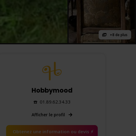
+8 de plus
Hobbymood
☎️ 01.89.62.34.33
Afficher le profil
Obtenez une information ou devis ⚡️