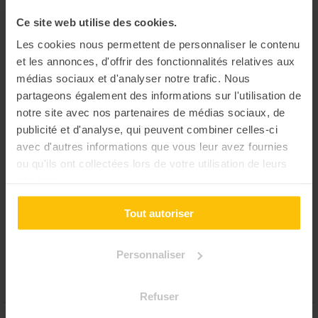
⚡️ Trouvez les clés pour
créativité collective
réussir votre démarche RSE
Ce site web utilise des cookies.
Les cookies nous permettent de personnaliser le contenu
En ligne
En ligne
et les annonces, d'offrir des fonctionnalités relatives aux
médias sociaux et d'analyser notre trafic. Nous
partageons également des informations sur l'utilisation de
notre site avec nos partenaires de médias sociaux, de
Les pages les plus visitées
publicité et d'analyse, qui peuvent combiner celles-ci
Team building
avec d'autres informations que vous leur avez fournies
Team building en plein air
ou qu'ils ont collectées lors de votre utilisation de leurs
Team building dans vos locaux/lieu d’évent
services.
Team building en ligne
Tout autoriser
Team building RSE
Team building Sportif
Personnaliser
Team building Murder Party
Séminaire de cohésion
Refuser