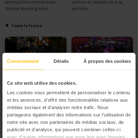
Animations immersives
carton et menez-le à la
thème Burning Man
victoire
Toute la France
Consentement
Détails
À propos des cookies
Ce site web utilise des cookies.
Les cookies nous permettent de personnaliser le contenu
et les annonces, d'offrir des fonctionnalités relatives aux
médias sociaux et d'analyser notre trafic. Nous
partageons également des informations sur l'utilisation de
Soirée à la Gastby
Soirée casino
notre site avec nos partenaires de médias sociaux, de
publicité et d'analyse, qui peuvent combiner celles-ci
Privatisation lieu de soirée +
🎰 Privatisation lieu de
animations + thème Gastby
soirée + animations Casino
avec d'autres informations que vous leur avez fournies