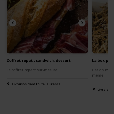
Coffret repat : sandwich, dessert
La box per
Le coffret repart sur-mesure
Car on est j
même
Livraison dans toute la France
Livraison 