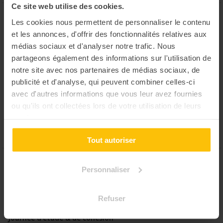
Ce site web utilise des cookies.
Ou faire un Team building?
Les cookies nous permettent de personnaliser le contenu
et les annonces, d'offrir des fonctionnalités relatives aux
Recevez une proposition sur-mesure dans votre ville
médias sociaux et d'analyser notre trafic. Nous
Team building Paris
partageons également des informations sur l'utilisation de
Team building Lyon
notre site avec nos partenaires de médias sociaux, de
Team building Marseille
publicité et d'analyse, qui peuvent combiner celles-ci
Team building Toulouse
avec d'autres informations que vous leur avez fournies
Team building Bordeaux
ou qu'ils ont collectées lors de votre utilisation de leurs
Team building Nantes
services.
Team building Montpellier
Tout autoriser
Séminaires & soirées
Personnaliser
Recevez une proposition de séminaire ou soirée de
cohésion sur-mesure
Refuser
Séminaire résidentiel de cohésion
Journée d’étude & de cohésion