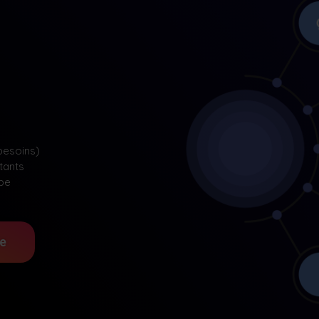
besoins)
tants
ipe
re