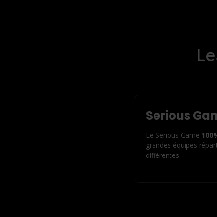
Le
Serious G
Le Serious Game
100%
grandes équipes répart
différentes.