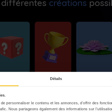
 différentes
créations
possi
Détails
erious Game
Serious Game
Serious Game
Quiz
Challenge
QVT
ies.
e personnaliser le contenu et les annonces, d'offrir des fonctio
rafic. Nous partageons également des informations sur l'utilisati