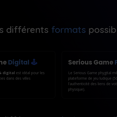
s différents
formats
possib
ame
Digital
🕹️
Serious Game
P
 digital
est idéal pour les
Le Serious Game phygital mê
ies dans des villes
plateforme de jeu ludique (50
l'authenticité des liens de v
physique).