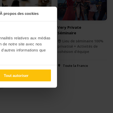
À propos des cookies
Séminaire Luxe,
Very Private
Calme & Volupté
Séminaire
nnalités relatives aux médias
💎 Lieu de séminaire 100%
😎 Lieu de séminaire 100%
on de notre site avec nos
zen + Activités de cohésion
privatisé + Activités de
 d'autres informations que
cohésion d'équipe
Toute la France
Toute la France
Tout autoriser