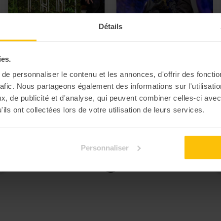
Détails
Atelier logo
4.70
Opération
4.50
ies.
végétal
exfiltration
e personnaliser le contenu et les annonces, d'offrir des fonctio
diplomatique
🌳 Végétalisez vos bureaux
rafic. Nous partageons également des informations sur l'utilisati
en équipe
✨ Vivez une expérience où
, de publicité et d'analyse, qui peuvent combiner celles-ci avec
cohésion et stratégie
ils ont collectées lors de votre utilisation de leurs services.
seront vos alliés
Personnaliser
1
…
3
4
5
6
7
…
44