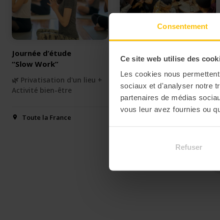
Consentement
Journée d’étude
Spectacle enquête
Ce site web utilise des cook
“Slow Work”
“ETE 1934”
Les cookies nous permettent d
🌿 Privatisation d'un lieu +
🔎 Privatisation d'un lieu
sociaux et d'analyser notre t
Activité bien-être
atypique + animation
partenaires de médias sociaux
spectacle enquête
vous leur avez fournies ou qu'
Toute la France
Toute la France
Refuser