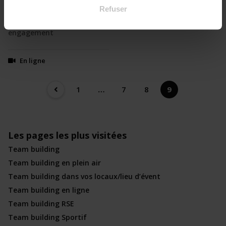
Refuser
♻️Votre mission: renforcez
✈️ Envolez-vous vers une
vos liens et votre
expérience inoubliable
engagement
En ligne
1
…
7
8
9
Les pages les plus visitées
Team building
Team building en plein air
Team building dans vos locaux/lieu d’évent
Team building en ligne
Team building RSE
Team building Sportif