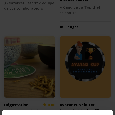
⚡️Renforcez l'esprit d'équipe
⭐️ Candidat à Top chef
de vos collaborateurs
saison 12
En ligne
Dégustation
4.00
Avatar cup : le 1er
d’insectes, quiz et
tournoi virtuel en 3D