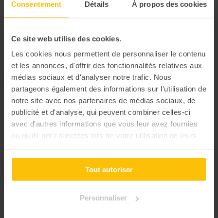
recettes
Consentement
Détails
À propos des cookies
💪Renforcez l'esprit de
challenge de vos
🐛 Craquez en équipe pour
collaborateurs
une activité insolite
Ce site web utilise des cookies.
Les cookies nous permettent de personnaliser le contenu
En ligne
En ligne
et les annonces, d'offrir des fonctionnalités relatives aux
médias sociaux et d'analyser notre trafic. Nous
partageons également des informations sur l'utilisation de
notre site avec nos partenaires de médias sociaux, de
publicité et d'analyse, qui peuvent combiner celles-ci
avec d'autres informations que vous leur avez fournies
ou qu'ils ont collectées lors de votre utilisation de leurs
services.
Tout autoriser
Personnaliser
Escape game :
4.00
Escape game
Mission R.S.E
aéronautique