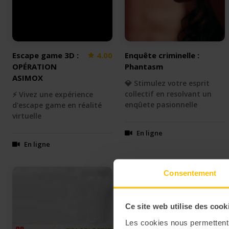
Escape game 3D :
4.00
Enquête criminelle :
OPÉRATION
Phantasm
ASIMOX
💎 Stimulez votre esprit
collectif en resolvant un
⚡️ Vivez une expérience
enqûete pasionnelle
d'escape game en réalité
virtuelle
En ligne
En ligne
Consentement
Ce site web utilise des cook
Les cookies nous permettent d