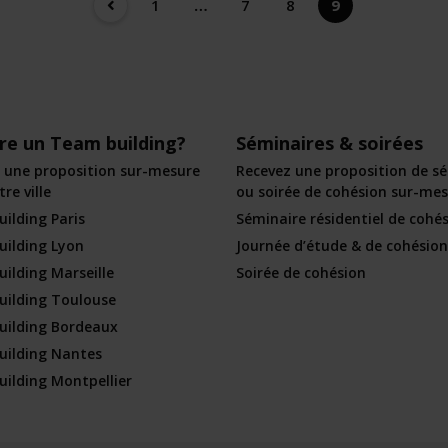
1
…
7
8
9
ire un Team building?
Séminaires & soirées
 une proposition sur-mesure
Recevez une proposition de s
re ville
ou soirée de cohésion sur-me
ilding Paris
Séminaire résidentiel de cohé
ilding Lyon
Journée d’étude & de cohésion
ilding Marseille
Soirée de cohésion
ilding Toulouse
uilding Bordeaux
ilding Nantes
ilding Montpellier