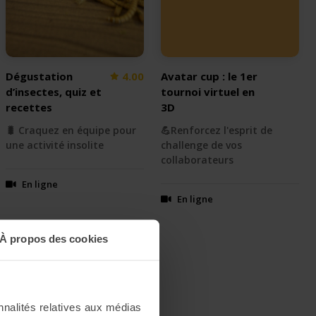
Dégustation
4.00
Avatar cup : le 1er
d’insectes, quiz et
tournoi virtuel en
recettes
3D
🐛 Craquez en équipe pour
💪Renforcez l'esprit de
une activité insolite
challenge de vos
collaborateurs
En ligne
En ligne
À propos des cookies
nnalités relatives aux médias