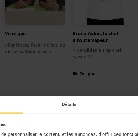
Visio quiz
Bruno Aubin, le chef
à toute vapeur
⚡️Renforcez l'esprit d'équipe
⭐️ Candidat à Top chef
de vos collaborateurs
saison 12
En ligne
Détails
ies.
e personnaliser le contenu et les annonces, d'offrir des fonctio