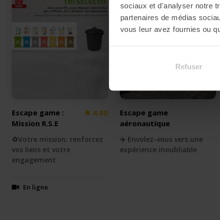
sociaux et d'analyser notre t
partenaires de médias sociaux
vous leur avez fournies ou qu'
Refuser
Escape game :
4.00
Escape game
Mission R.S.E
aéronautique
♻️Votre mission: renforcez
✈️ Envolez-vous vers une
vos liens et votre
expérience inoubliable
engagement
En ligne