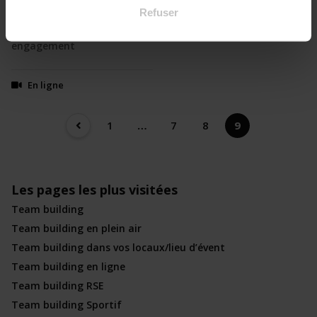
Refuser
♻️Votre mission: renforcez
✈️ Envolez-vous vers une
vos liens et votre
expérience inoubliable
engagement
En ligne
1
…
7
8
9
Les pages les plus visitées
Team building
Team building en plein air
Team building dans vos locaux/lieu d’évent
Team building en ligne
Team building RSE
Team building Sportif