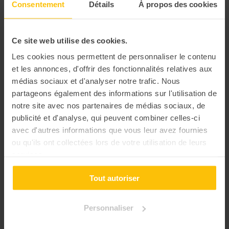
recettes
Consentement
Détails
À propos des cookies
💪Renforcez l'esprit de
challenge de vos
🐛 Craquez en équipe pour
collaborateurs
une activité insolite
Ce site web utilise des cookies.
Les cookies nous permettent de personnaliser le contenu
En ligne
En ligne
et les annonces, d'offrir des fonctionnalités relatives aux
médias sociaux et d'analyser notre trafic. Nous
partageons également des informations sur l'utilisation de
notre site avec nos partenaires de médias sociaux, de
publicité et d'analyse, qui peuvent combiner celles-ci
avec d'autres informations que vous leur avez fournies
ou qu'ils ont collectées lors de votre utilisation de leurs
services.
Tout autoriser
Personnaliser
Escape game :
4.00
Escape game
Mission R.S.E
aéronautique