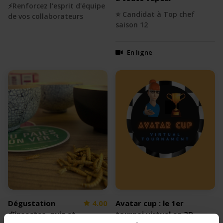
⚡️Renforcez l'esprit d'équipe
⭐️ Candidat à Top chef
de vos collaborateurs
saison 12
En ligne
Dégustation
4.00
Avatar cup : le 1er
d’insectes, quiz et
tournoi virtuel en 3D