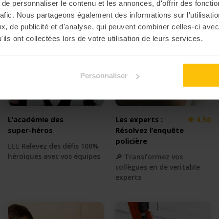
e personnaliser le contenu et les annonces, d'offrir des fonctio
rafic. Nous partageons également des informations sur l'utilisati
, de publicité et d'analyse, qui peuvent combiner celles-ci avec
ils ont collectées lors de votre utilisation de leurs services.
Personnaliser
L’académie des
Les experts :
4.50
super-héros
Résolvez l’enquête
policière
🦸🏻‍♂️ Relevez des défis 100%
héroïques avec vos équipes
🔎 Transformez vos
collègues en de veritable
experts