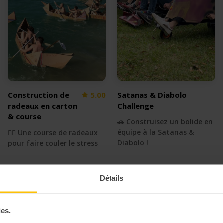
Construction de
5.00
Satanas & Diabolo
radeaux en carton
Challenge
& course
🚗 Construisez un bolide en
équipe à la Satanas &
🚣‍♀️ Une course de radeaux
Diabolo !
pour faire couler le stress
Détails
ies.