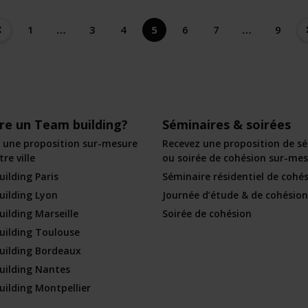
1
…
3
4
5
6
7
…
9
ire un Team building?
Séminaires & soirées
 une proposition sur-mesure
Recevez une proposition de s
re ville
ou soirée de cohésion sur-me
ilding Paris
Séminaire résidentiel de cohé
ilding Lyon
Journée d’étude & de cohésion
ilding Marseille
Soirée de cohésion
ilding Toulouse
uilding Bordeaux
ilding Nantes
ilding Montpellier