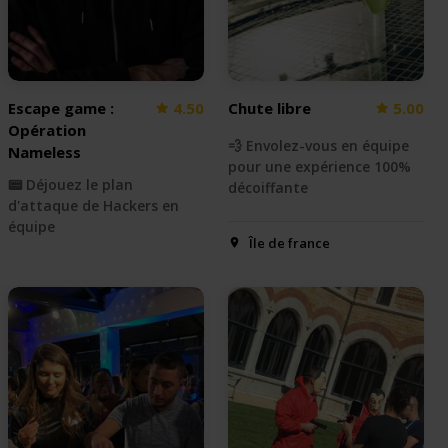
Escape game :
4.50
Chute libre
5.00
Opération
💨 Envolez-vous en équipe
Nameless
pour une expérience 100%
📟 Déjouez le plan
décoiffante
d'attaque de Hackers en
équipe
Île de france