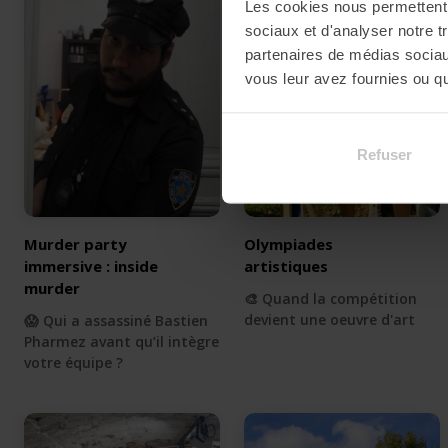
Les cookies nous permettent d
sociaux et d'analyser notre t
partenaires de médias sociaux
vous leur avez fournies ou qu'
Refuser
Murder party
Olympiades
immersive : inside
artistiques
murder
🎨 Quand la compétition
devient une oeuvre d'art
😱 Qui a assassiné Bastien
Pharmez avant qu’il intègre
votre équipe ?