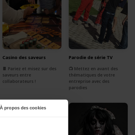
Casino des saveurs
Parodie de série TV
🍫 Pariez et misez sur des
📺 Mettez en avant des
saveurs entre
thématiques de votre
collaborateurs !
entreprise avec des
parodies
À propos des cookies