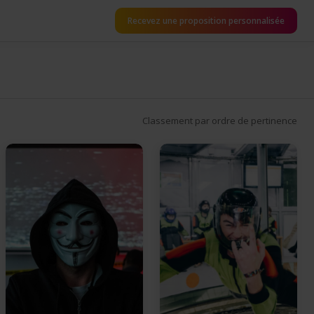
Recevez une proposition personnalisée
Classement par ordre de pertinence