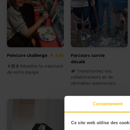
Peinture challenge
4.50
Parcours survie
décalé
👨🏻‍🎨 Réveillez la créativité
🏕 Transformez vos
de votre équipe
collaborateurs en de
véritables aventuriers
Consentement
Ce site web utilise des cook