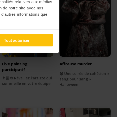
nnalités relatives aux médias
on de notre site avec nos
 d'autres informations que
Tout autoriser
Live painting
Affreuse murder
participatif
👹 Une soirée de cohésion «
👨🏻‍🎨 Réveillez l'artiste qui
sang pour sang »
sommeille en votre équipe !
Halloween